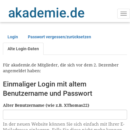
Direkt
zum
Inhalt
Na
ak
Login
Passwort vergessen/zurücksetzen
Primäre
Reiter
Alte Login-Daten
Für akademie.de Mitglieder, die sich vor dem 2. Dezember
angemeldet haben:
Einmaliger Login mit altem
Benutzername und Passwort
Alter Benutzername (wie z.B. XThomas22)
In der neuen Website können Sie sich einfach mit Ihrer E-
Mailadresse einloggen. Falls Sie diese nicht mehr kennen