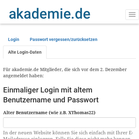
Direkt
zum
Inhalt
Na
ak
Login
Passwort vergessen/zurücksetzen
Primäre
Reiter
Alte Login-Daten
Für akademie.de Mitglieder, die sich vor dem 2. Dezember
angemeldet haben:
Einmaliger Login mit altem
Benutzername und Passwort
Alter Benutzername (wie z.B. XThomas22)
In der neuen Website können Sie sich einfach mit Ihrer E-
Mailadresse einloggen. Falls Sie diese nicht mehr kennen