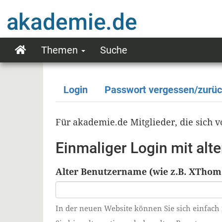
Direkt
zum
Inhalt
Themen
Suche
Main
navigation
Login
Passwort vergessen/zurü
Primäre
Reiter
Für akademie.de Mitglieder, die sich
Einmaliger Login mit al
Alter Benutzername (wie z.B. XThom
In der neuen Website können Sie sich einfach 