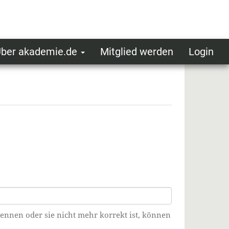
ber akademie.de
Mitglied werden
Login
ser
ot
oggedin
enu
kennen oder sie nicht mehr korrekt ist, können