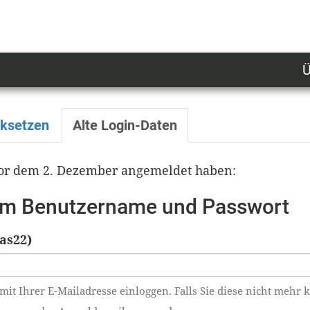
Ü
U
n
l
cksetzen
Alte Login-Daten
M
 vor dem 2. Dezember angemeldet haben:
tem Benutzername und Passwort
as22)
mit Ihrer E-Mailadresse einloggen. Falls Sie diese nicht mehr 