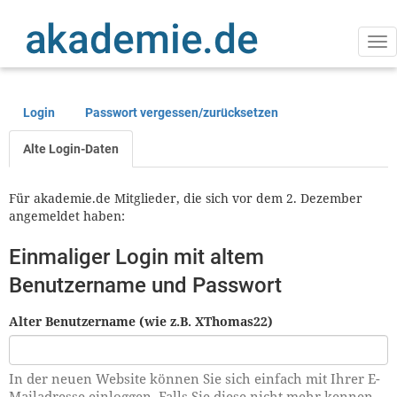
Direkt
zum
Inhalt
Na
ak
Login
Passwort vergessen/zurücksetzen
Primäre
Reiter
Alte Login-Daten
Für akademie.de Mitglieder, die sich vor dem 2. Dezember
angemeldet haben:
Einmaliger Login mit altem
Benutzername und Passwort
Alter Benutzername (wie z.B. XThomas22)
In der neuen Website können Sie sich einfach mit Ihrer E-
Mailadresse einloggen. Falls Sie diese nicht mehr kennen