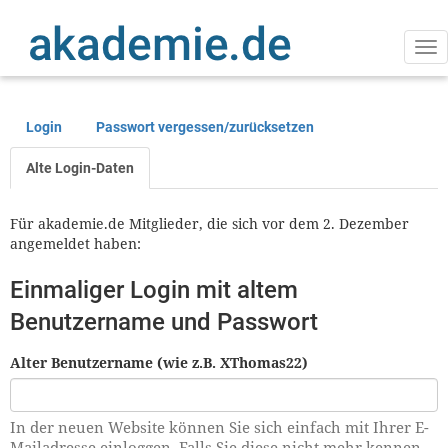
Direkt
zum
Inhalt
Na
ak
Login
Passwort vergessen/zurücksetzen
Primäre
Reiter
Alte Login-Daten
Für akademie.de Mitglieder, die sich vor dem 2. Dezember
angemeldet haben:
Einmaliger Login mit altem
Benutzername und Passwort
Alter Benutzername (wie z.B. XThomas22)
In der neuen Website können Sie sich einfach mit Ihrer E-
Mailadresse einloggen. Falls Sie diese nicht mehr kennen