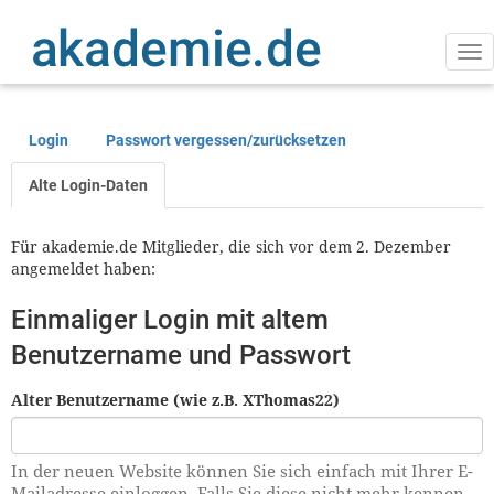
Direkt
zum
Inhalt
Na
ak
Login
Passwort vergessen/zurücksetzen
Primäre
Reiter
Alte Login-Daten
Für akademie.de Mitglieder, die sich vor dem 2. Dezember
angemeldet haben:
Einmaliger Login mit altem
Benutzername und Passwort
Alter Benutzername (wie z.B. XThomas22)
In der neuen Website können Sie sich einfach mit Ihrer E-
Mailadresse einloggen. Falls Sie diese nicht mehr kennen