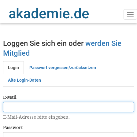
Direkt
zum
Inhalt
Na
ak
Loggen Sie sich ein oder
werden Sie
Mitglied
Login
Passwort vergessen/zurücksetzen
Primäre
Reiter
Alte Login-Daten
E-Mail
E-Mail-Adresse bitte eingeben.
Passwort