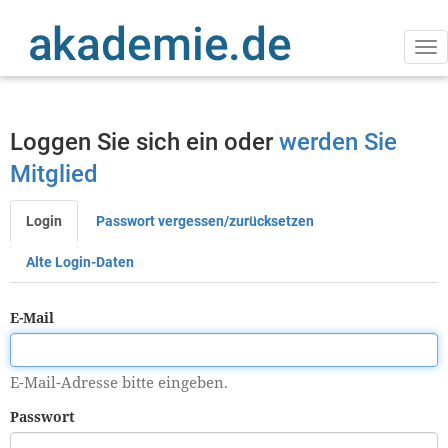
Direkt
zum
Inhalt
Na
ak
Loggen Sie sich ein oder
werden Sie
Mitglied
Login
Passwort vergessen/zurücksetzen
Primäre
Reiter
Alte Login-Daten
E-Mail
E-Mail-Adresse bitte eingeben.
Passwort