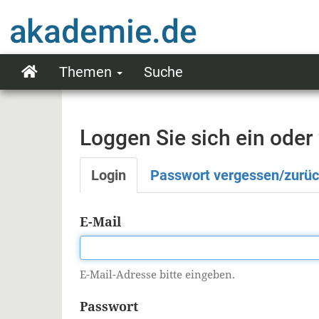
Direkt
zum
Inhalt
Themen
Suche
Main
navigation
Loggen Sie sich ein oder
Login
Passwort vergessen/zurü
Primäre
Reiter
E-Mail
E-Mail-Adresse bitte eingeben.
Passwort