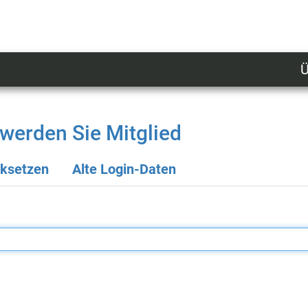
Ü
U
n
l
werden Sie Mitglied
M
cksetzen
Alte Login-Daten