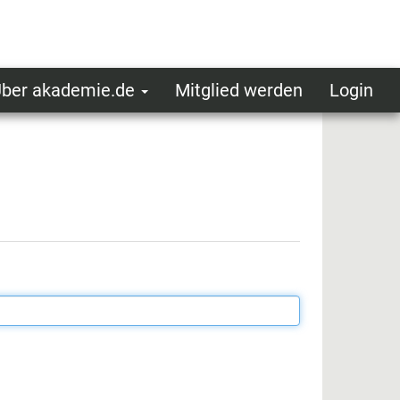
ber akademie.de
Mitglied werden
Login
ser
ot
oggedin
enu