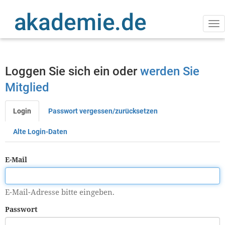
Direkt
zum
Inhalt
Na
ak
Loggen Sie sich ein oder
werden Sie
Mitglied
Login
Passwort vergessen/zurücksetzen
Primäre
Reiter
Alte Login-Daten
E-Mail
E-Mail-Adresse bitte eingeben.
Passwort