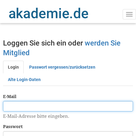
Direkt
zum
Inhalt
Na
ak
Loggen Sie sich ein oder
werden Sie
Mitglied
Login
Passwort vergessen/zurücksetzen
Primäre
Reiter
Alte Login-Daten
E-Mail
E-Mail-Adresse bitte eingeben.
Passwort