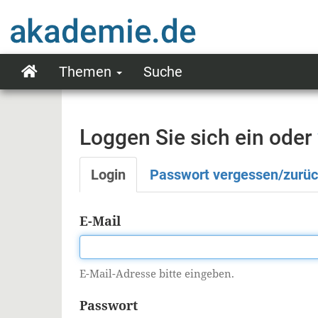
Direkt
zum
Inhalt
Themen
Suche
Main
navigation
Loggen Sie sich ein oder
Login
Passwort vergessen/zurü
Primäre
Reiter
E-Mail
E-Mail-Adresse bitte eingeben.
Passwort