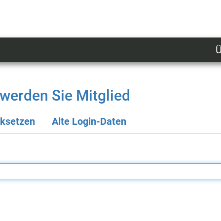
Ü
U
n
l
werden Sie Mitglied
M
cksetzen
Alte Login-Daten