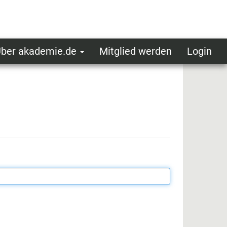
ber akademie.de
Mitglied werden
Login
ser
ot
oggedin
enu