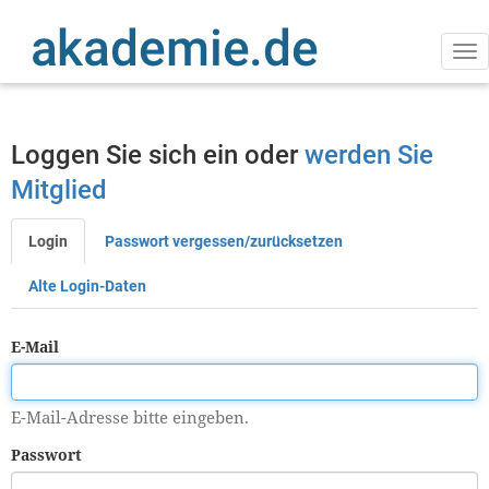
Direkt
zum
Inhalt
Na
ak
Loggen Sie sich ein oder
werden Sie
Mitglied
Login
Passwort vergessen/zurücksetzen
Primäre
Reiter
Alte Login-Daten
E-Mail
E-Mail-Adresse bitte eingeben.
Passwort