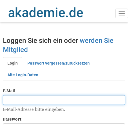
Direkt
zum
Inhalt
Na
ak
Loggen Sie sich ein oder
werden Sie
Mitglied
Login
Passwort vergessen/zurücksetzen
Primäre
Reiter
Alte Login-Daten
E-Mail
E-Mail-Adresse bitte eingeben.
Passwort