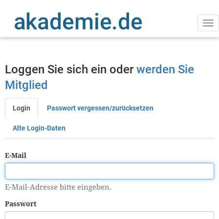
Direkt
zum
Inhalt
Na
ak
Loggen Sie sich ein oder
werden Sie
Mitglied
Login
Passwort vergessen/zurücksetzen
Primäre
Reiter
Alte Login-Daten
E-Mail
E-Mail-Adresse bitte eingeben.
Passwort