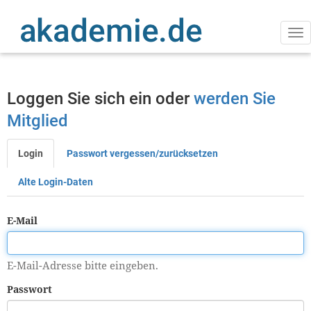
Direkt
zum
Inhalt
Na
ak
Loggen Sie sich ein oder
werden Sie
Mitglied
Login
Passwort vergessen/zurücksetzen
Primäre
Reiter
Alte Login-Daten
E-Mail
E-Mail-Adresse bitte eingeben.
Passwort