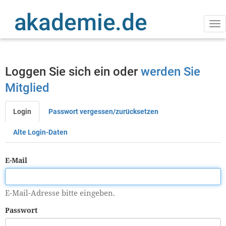
Direkt
zum
Inhalt
Na
ak
Loggen Sie sich ein oder
werden Sie
Mitglied
Login
Passwort vergessen/zurücksetzen
Primäre
Reiter
Alte Login-Daten
E-Mail
E-Mail-Adresse bitte eingeben.
Passwort