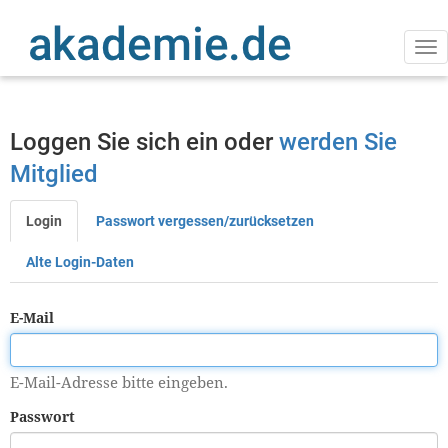
Direkt
zum
Inhalt
Na
ak
Loggen Sie sich ein oder
werden Sie
Mitglied
Login
Passwort vergessen/zurücksetzen
Primäre
Reiter
Alte Login-Daten
E-Mail
E-Mail-Adresse bitte eingeben.
Passwort