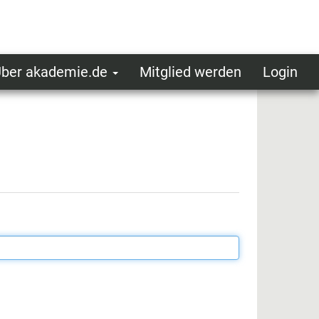
ber akademie.de
Mitglied werden
Login
ser
ot
oggedin
enu