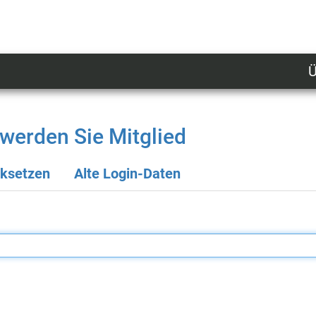
Ü
U
n
l
werden Sie Mitglied
M
cksetzen
Alte Login-Daten