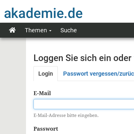
Direkt
zum
Inhalt
Themen
Suche
Main
navigation
Loggen Sie sich ein oder
Login
Passwort vergessen/zurü
Primäre
Reiter
E-Mail
E-Mail-Adresse bitte eingeben.
Passwort