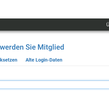
Ü
U
n
l
werden Sie Mitglied
M
cksetzen
Alte Login-Daten