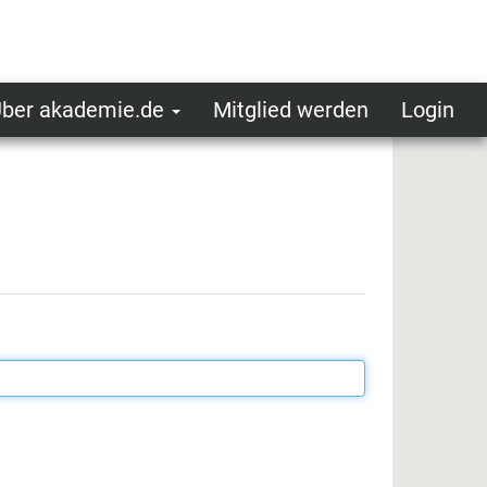
ber akademie.de
Mitglied werden
Login
ser
ot
oggedin
enu