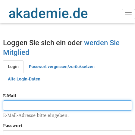
Direkt
zum
Inhalt
Na
ak
Loggen Sie sich ein oder
werden Sie
Mitglied
Login
Passwort vergessen/zurücksetzen
Primäre
Reiter
Alte Login-Daten
E-Mail
E-Mail-Adresse bitte eingeben.
Passwort