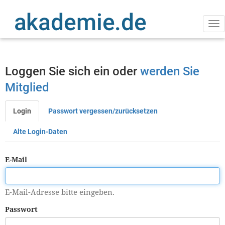
Direkt
zum
Inhalt
Na
ak
Loggen Sie sich ein oder
werden Sie
Mitglied
Login
Passwort vergessen/zurücksetzen
Primäre
Reiter
Alte Login-Daten
E-Mail
E-Mail-Adresse bitte eingeben.
Passwort