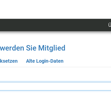
Ü
U
n
l
werden Sie Mitglied
M
cksetzen
Alte Login-Daten