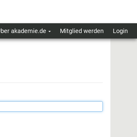
ber akademie.de
Mitglied werden
Login
ser
ot
oggedin
enu