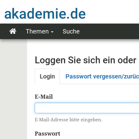
Direkt
zum
Inhalt
Themen
Suche
Main
navigation
Loggen Sie sich ein oder
Login
Passwort vergessen/zurü
Primäre
Reiter
E-Mail
E-Mail-Adresse bitte eingeben.
Passwort