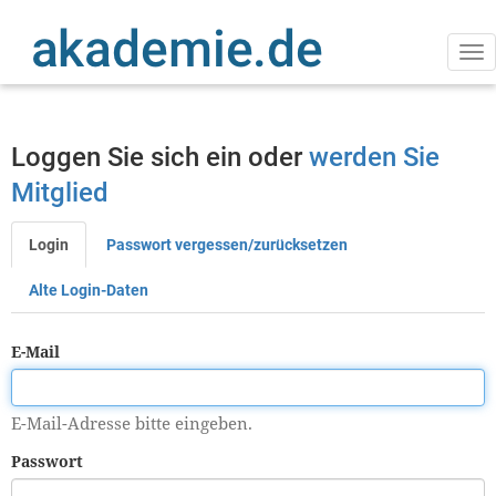
Direkt
zum
Inhalt
Na
ak
Loggen Sie sich ein oder
werden Sie
Mitglied
Login
Passwort vergessen/zurücksetzen
Primäre
Reiter
Alte Login-Daten
E-Mail
E-Mail-Adresse bitte eingeben.
Passwort