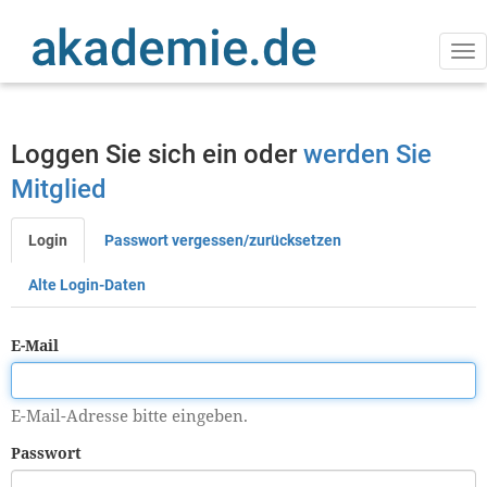
Direkt
zum
Inhalt
Na
ak
Loggen Sie sich ein oder
werden Sie
Mitglied
Login
Passwort vergessen/zurücksetzen
Primäre
Reiter
Alte Login-Daten
E-Mail
E-Mail-Adresse bitte eingeben.
Passwort