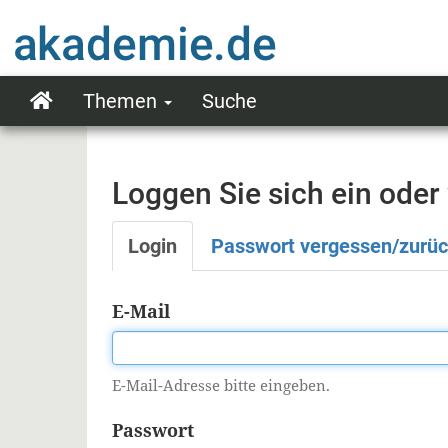
Direkt
zum
Inhalt
Themen
Suche
Main
navigation
Loggen Sie sich ein oder
Login
Passwort vergessen/zurü
Primäre
Reiter
E-Mail
E-Mail-Adresse bitte eingeben.
Passwort