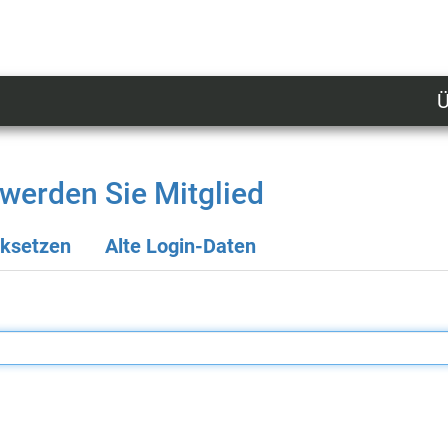
Ü
U
n
l
werden Sie Mitglied
M
cksetzen
Alte Login-Daten