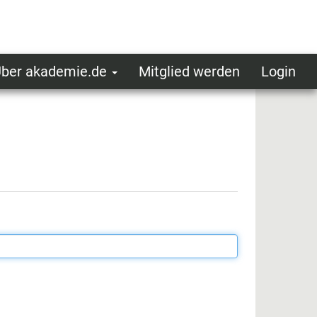
ber akademie.de
Mitglied werden
Login
ser
ot
oggedin
enu