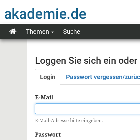
Direkt
zum
Inhalt
Themen
Suche
Main
navigation
Loggen Sie sich ein oder
Login
Passwort vergessen/zurü
Primäre
Reiter
E-Mail
E-Mail-Adresse bitte eingeben.
Passwort