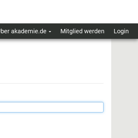
ber akademie.de
Mitglied werden
Login
ser
ot
oggedin
enu