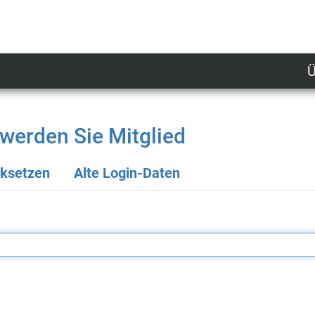
Ü
U
n
l
werden Sie Mitglied
M
cksetzen
Alte Login-Daten