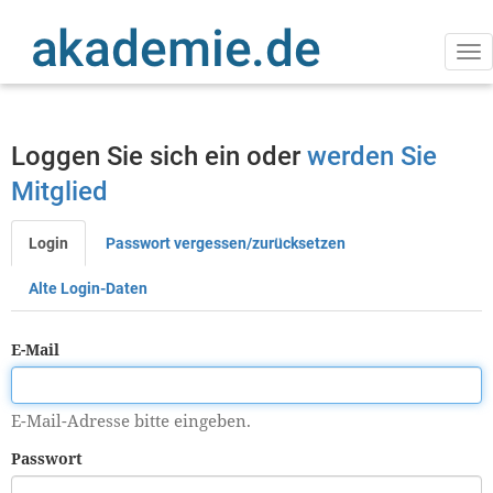
Direkt
zum
Inhalt
Na
ak
Loggen Sie sich ein oder
werden Sie
Mitglied
Login
Passwort vergessen/zurücksetzen
Primäre
Reiter
Alte Login-Daten
E-Mail
E-Mail-Adresse bitte eingeben.
Passwort