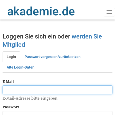
Direkt
zum
Inhalt
Na
ak
Loggen Sie sich ein oder
werden Sie
Mitglied
Login
Passwort vergessen/zurücksetzen
Primäre
Reiter
Alte Login-Daten
E-Mail
E-Mail-Adresse bitte eingeben.
Passwort