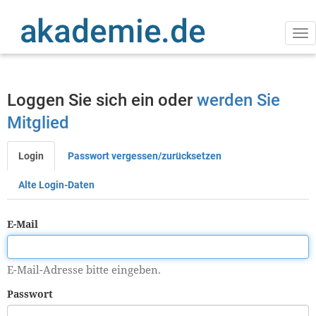
Direkt
zum
Inhalt
Na
ak
Loggen Sie sich ein oder
werden Sie
Mitglied
Login
Passwort vergessen/zurücksetzen
Primäre
Reiter
Alte Login-Daten
E-Mail
E-Mail-Adresse bitte eingeben.
Passwort