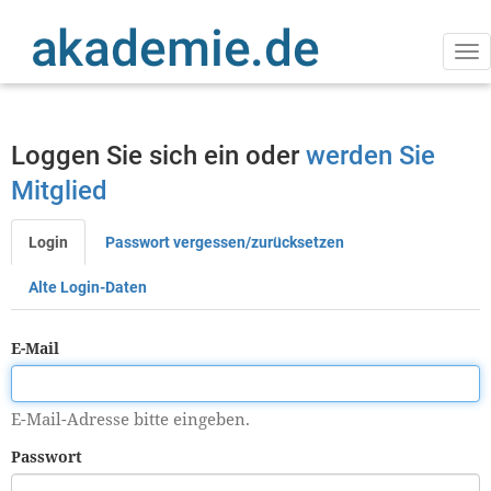
Direkt
zum
Inhalt
Na
ak
Loggen Sie sich ein oder
werden Sie
Mitglied
Login
Passwort vergessen/zurücksetzen
Primäre
Reiter
Alte Login-Daten
E-Mail
E-Mail-Adresse bitte eingeben.
Passwort