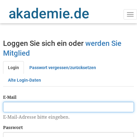
Direkt
zum
Inhalt
Na
ak
Loggen Sie sich ein oder
werden Sie
Mitglied
Login
Passwort vergessen/zurücksetzen
Primäre
Reiter
Alte Login-Daten
E-Mail
E-Mail-Adresse bitte eingeben.
Passwort