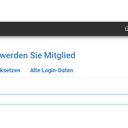
Ü
U
n
l
werden Sie Mitglied
M
cksetzen
Alte Login-Daten