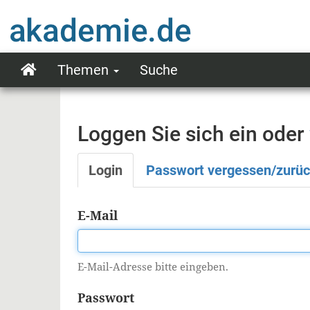
Direkt
zum
Inhalt
Themen
Suche
Main
navigation
Loggen Sie sich ein oder
Login
Passwort vergessen/zurü
Primäre
Reiter
E-Mail
E-Mail-Adresse bitte eingeben.
Passwort