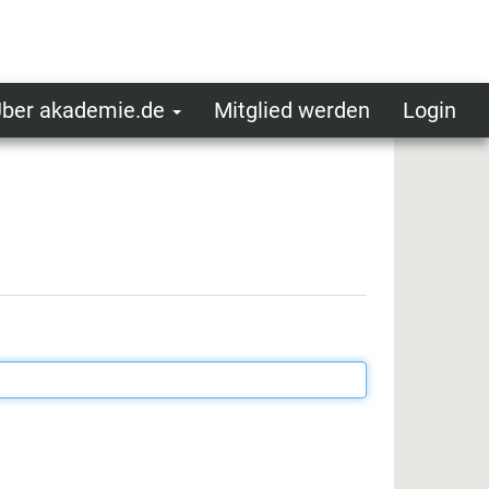
ber akademie.de
Mitglied werden
Login
ser
ot
oggedin
enu