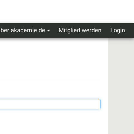
ber akademie.de
Mitglied werden
Login
ser
ot
oggedin
enu