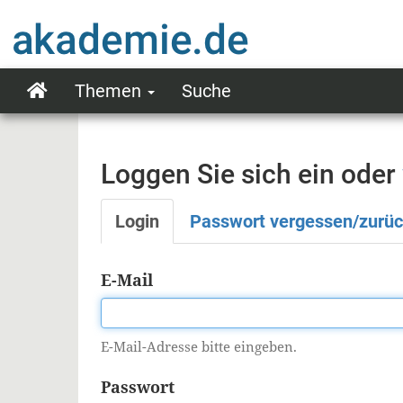
Direkt
zum
Inhalt
Themen
Suche
Main
navigation
Loggen Sie sich ein oder
Login
Passwort vergessen/zurü
Primäre
Reiter
E-Mail
E-Mail-Adresse bitte eingeben.
Passwort