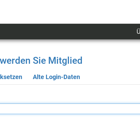
Ü
U
n
l
werden Sie Mitglied
M
cksetzen
Alte Login-Daten