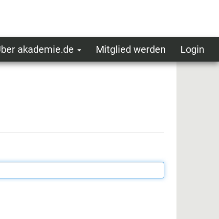
ber akademie.de
Mitglied werden
Login
ser
ot
oggedin
enu