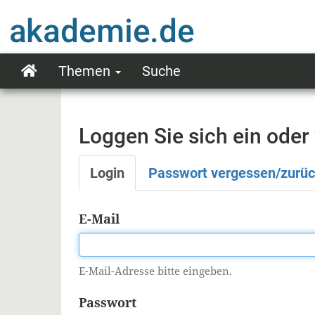
Direkt
zum
Inhalt
Themen
Suche
Main
navigation
Loggen Sie sich ein oder
Login
Passwort vergessen/zurü
Primäre
Reiter
E-Mail
E-Mail-Adresse bitte eingeben.
Passwort