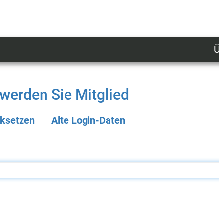
Ü
U
n
l
werden Sie Mitglied
M
cksetzen
Alte Login-Daten