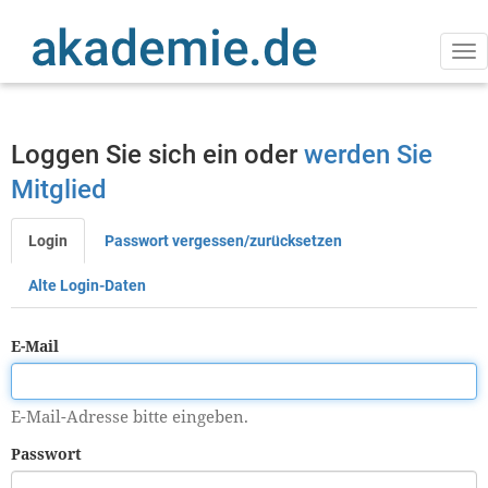
Direkt
zum
Inhalt
Na
ak
Loggen Sie sich ein oder
werden Sie
Mitglied
Login
Passwort vergessen/zurücksetzen
Primäre
Reiter
Alte Login-Daten
E-Mail
E-Mail-Adresse bitte eingeben.
Passwort