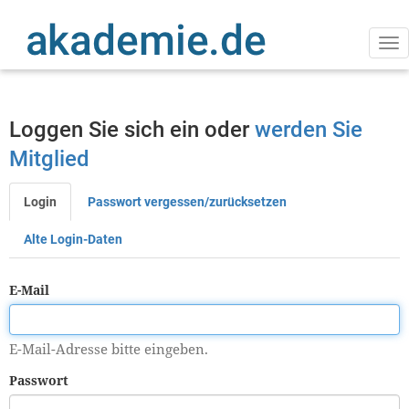
Direkt
zum
Inhalt
Na
ak
Loggen Sie sich ein oder
werden Sie
Mitglied
Login
Passwort vergessen/zurücksetzen
Primäre
Reiter
Alte Login-Daten
E-Mail
E-Mail-Adresse bitte eingeben.
Passwort