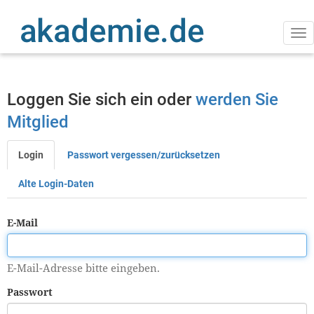
Direkt
zum
Inhalt
Na
ak
Loggen Sie sich ein oder
werden Sie
Mitglied
Login
Passwort vergessen/zurücksetzen
Primäre
Reiter
Alte Login-Daten
E-Mail
E-Mail-Adresse bitte eingeben.
Passwort