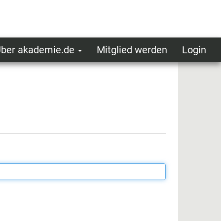
ber akademie.de
Mitglied werden
Login
ser
ot
oggedin
enu