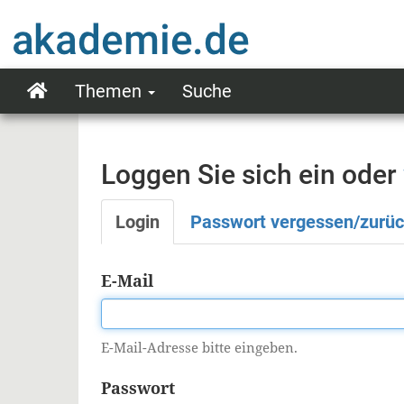
Direkt
zum
Inhalt
Themen
Suche
Main
navigation
Loggen Sie sich ein oder
Login
Passwort vergessen/zurü
Primäre
Reiter
E-Mail
E-Mail-Adresse bitte eingeben.
Passwort