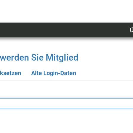
Ü
U
n
l
werden Sie Mitglied
M
cksetzen
Alte Login-Daten