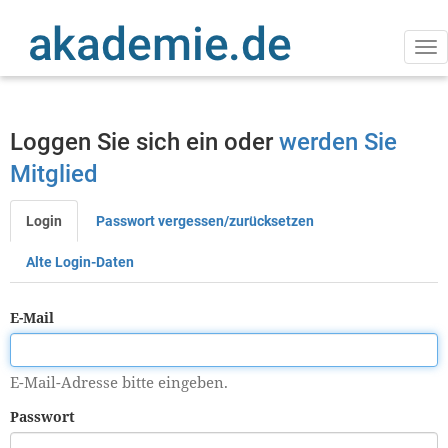
Direkt
zum
Inhalt
Na
ak
Loggen Sie sich ein oder
werden Sie
Mitglied
Login
Passwort vergessen/zurücksetzen
Primäre
Reiter
Alte Login-Daten
E-Mail
E-Mail-Adresse bitte eingeben.
Passwort