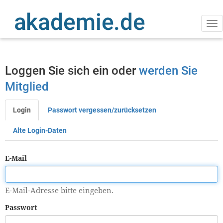
Direkt
zum
Inhalt
Na
ak
Loggen Sie sich ein oder
werden Sie
Mitglied
Login
Passwort vergessen/zurücksetzen
Primäre
Reiter
Alte Login-Daten
E-Mail
E-Mail-Adresse bitte eingeben.
Passwort