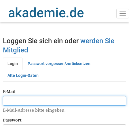
Direkt
zum
Inhalt
Na
ak
Loggen Sie sich ein oder
werden Sie
Mitglied
Login
Passwort vergessen/zurücksetzen
Primäre
Reiter
Alte Login-Daten
E-Mail
E-Mail-Adresse bitte eingeben.
Passwort