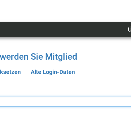
Ü
U
n
l
werden Sie Mitglied
M
cksetzen
Alte Login-Daten