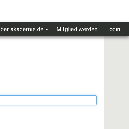
ber akademie.de
Mitglied werden
Login
ser
ot
oggedin
enu