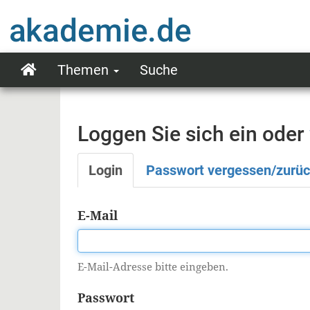
Direkt
zum
Inhalt
Themen
Suche
Main
navigation
Loggen Sie sich ein oder
Login
Passwort vergessen/zurü
Primäre
Reiter
E-Mail
E-Mail-Adresse bitte eingeben.
Passwort