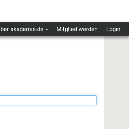
ber akademie.de
Mitglied werden
Login
ser
ot
oggedin
enu