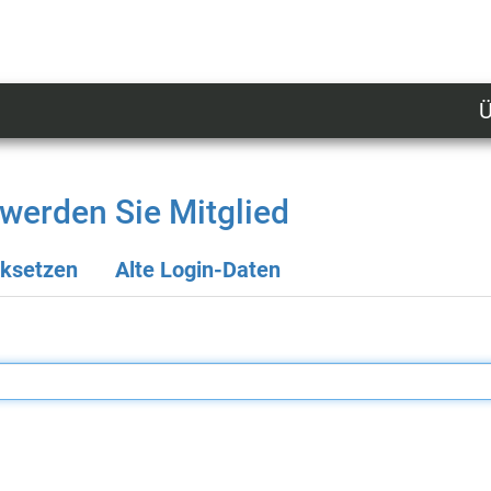
Ü
U
n
l
werden Sie Mitglied
M
cksetzen
Alte Login-Daten