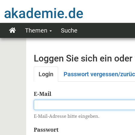
Direkt
zum
Inhalt
Themen
Suche
Main
navigation
Loggen Sie sich ein oder
Login
Passwort vergessen/zurü
Primäre
Reiter
E-Mail
E-Mail-Adresse bitte eingeben.
Passwort