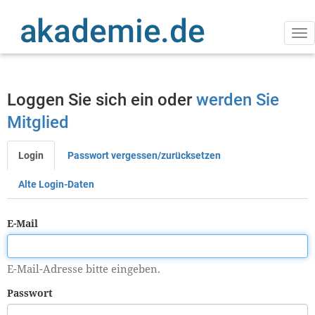
Direkt
zum
Inhalt
Na
ak
Loggen Sie sich ein oder
werden Sie
Mitglied
Login
Passwort vergessen/zurücksetzen
Primäre
Reiter
Alte Login-Daten
E-Mail
E-Mail-Adresse bitte eingeben.
Passwort