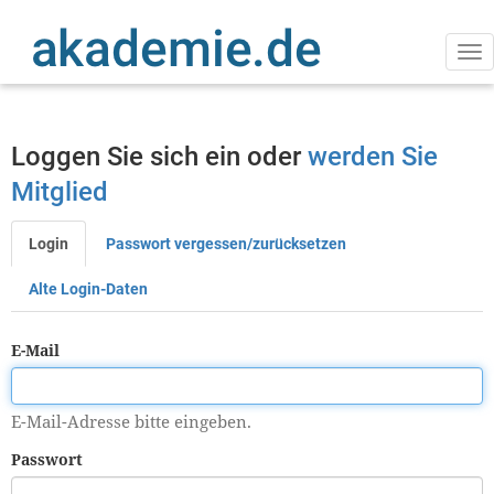
Direkt
zum
Inhalt
Na
ak
Loggen Sie sich ein oder
werden Sie
Mitglied
Login
Passwort vergessen/zurücksetzen
Primäre
Reiter
Alte Login-Daten
E-Mail
E-Mail-Adresse bitte eingeben.
Passwort