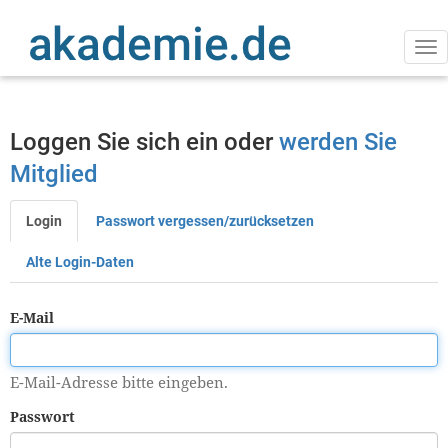
Direkt
zum
Inhalt
Na
ak
Loggen Sie sich ein oder
werden Sie
Mitglied
Login
Passwort vergessen/zurücksetzen
Primäre
Reiter
Alte Login-Daten
E-Mail
E-Mail-Adresse bitte eingeben.
Passwort