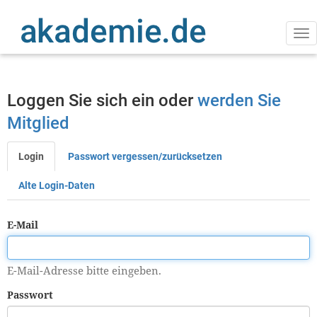
Direkt
zum
Inhalt
Na
ak
Loggen Sie sich ein oder
werden Sie
Mitglied
Login
Passwort vergessen/zurücksetzen
Primäre
Reiter
Alte Login-Daten
E-Mail
E-Mail-Adresse bitte eingeben.
Passwort