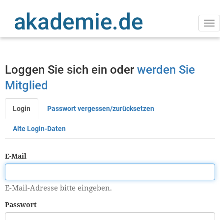
Direkt
zum
Inhalt
Na
ak
Loggen Sie sich ein oder
werden Sie
Mitglied
Login
Passwort vergessen/zurücksetzen
Primäre
Reiter
Alte Login-Daten
E-Mail
E-Mail-Adresse bitte eingeben.
Passwort