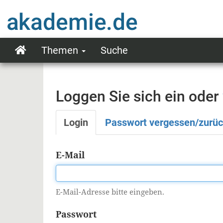
Direkt
zum
Inhalt
Themen
Suche
Main
navigation
Loggen Sie sich ein oder
Login
Passwort vergessen/zurü
Primäre
Reiter
E-Mail
E-Mail-Adresse bitte eingeben.
Passwort