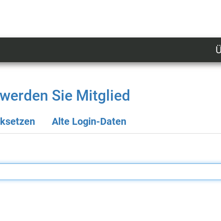
Ü
U
n
l
werden Sie Mitglied
M
cksetzen
Alte Login-Daten